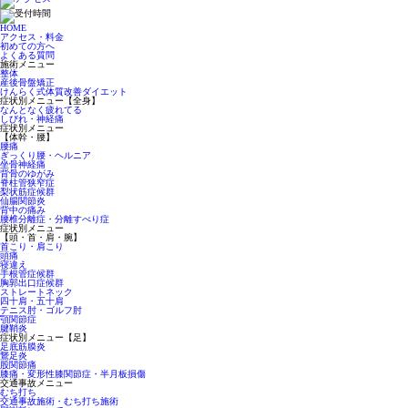
HOME
アクセス・料金
初めての方へ
よくある質問
施術メニュー
整体
産後骨盤矯正
けんらく式体質改善ダイエット
症状別メニュー【全身】
なんとなく疲れてる
しびれ・神経痛
症状別メニュー
【体幹・腰】
腰痛
ぎっくり腰・ヘルニア
坐骨神経痛
背骨のゆがみ
脊柱管狭窄症
梨状筋症候群
仙腸関節炎
背中の痛み
腰椎分離症・分離すべり症
症状別メニュー
【頭・首・肩・腕】
首こり・肩こり
頭痛
寝違え
手根管症候群
胸郭出口症候群
ストレートネック
四十肩・五十肩
テニス肘・ゴルフ肘
顎関節症
腱鞘炎
症状別メニュー【足】
足底筋膜炎
鵞足炎
股関節痛
膝痛・変形性膝関節症・半月板損傷
交通事故メニュー
むち打ち
交通事故施術・むち打ち施術