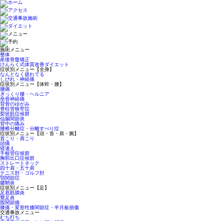
施術メニュー
整体
産後骨盤矯正
けんらく式体質改善ダイエット
症状別メニュー【全身】
なんとなく疲れてる
しびれ・神経痛
症状別メニュー【体幹・腰】
腰痛
ぎっくり腰・ヘルニア
坐骨神経痛
背骨のゆがみ
脊柱管狭窄症
梨状筋症候群
仙腸関節炎
背中の痛み
腰椎分離症・分離すべり症
症状別メニュー【頭・首・肩・腕】
首こり・肩こり
頭痛
寝違え
手根管症候群
胸郭出口症候群
ストレートネック
四十肩・五十肩
テニス肘・ゴルフ肘
顎関節症
腱鞘炎
症状別メニュー【足】
足底筋膜炎
鵞足炎
股関節痛
膝痛・変形性膝関節症・半月板損傷
交通事故メニュー
むち打ち