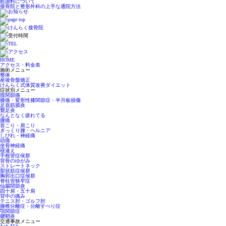
慰謝料について
接骨院と整形外科の上手な通院方法
HOME
アクセス・料金表
施術メニュー
整体
産後骨盤矯正
けんらく式体質改善ダイエット
症状別メニュー
股関節痛
膝痛・変形性膝関節症・半月板損傷
足底筋膜炎
鵞足炎
なんとなく疲れてる
腰痛
首こり・肩こり
ぎっくり腰・ヘルニア
しびれ・神経痛
頭痛
坐骨神経痛
寝違え
手根管症候群
背骨のゆがみ
ストレートネック
梨状筋症候群
胸郭出口症候群
脊柱管狭窄症
仙腸関節炎
四十肩・五十肩
背中の痛み
テニス肘・ゴルフ肘
腰椎分離症・分離すべり症
顎関節症
腱鞘炎
交通事故メニュー