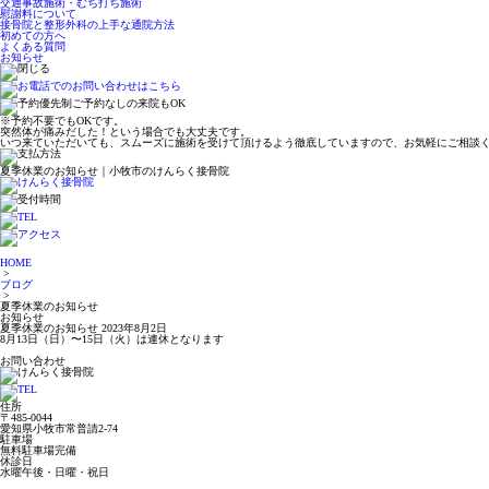
交通事故施術・むち打ち施術
慰謝料について
接骨院と整形外科の上手な通院方法
初めての方へ
よくある質問
お知らせ
※予約不要でもOKです。
突然体が痛みだした！という場合でも大丈夫です。
いつ来ていただいても、スムーズに施術を受けて頂けるよう徹底していますので、お気軽にご相談
夏季休業のお知らせ｜小牧市のけんらく接骨院
HOME
>
ブログ
>
夏季休業のお知らせ
お知らせ
夏季休業のお知らせ
2023年8月2日
8月13日（日）〜15日（火）は連休となります
お問い合わせ
住所
〒485-0044
愛知県小牧市常普請2-74
駐車場
無料駐車場完備
休診日
水曜午後・日曜・祝日