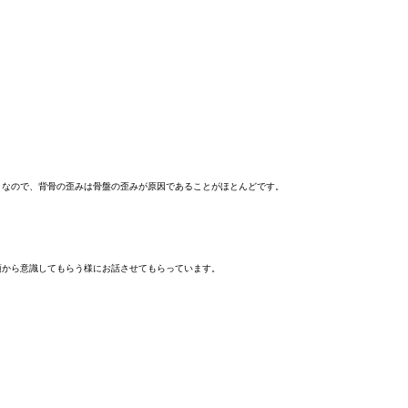
。なので、背骨の歪みは骨盤の歪みが原因であることがほとんどです。
頃から意識してもらう様にお話させてもらっています。