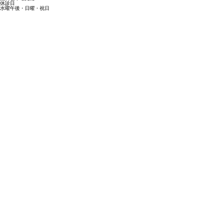
休診日
水曜午後・日曜・祝日