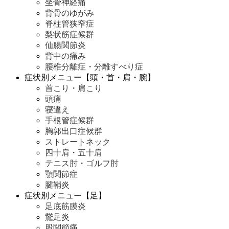
坐骨神経痛
背骨のゆがみ
脊柱管狭窄症
梨状筋症候群
仙腸関節炎
背中の痛み
腰椎分離症・分離すべり症
症状別メニュー【頭・首・肩・腕】
首こり・肩こり
頭痛
寝違え
手根管症候群
胸郭出口症候群
ストレートネック
四十肩・五十肩
テニス肘・ゴルフ肘
顎関節症
腱鞘炎
症状別メニュー【足】
足底筋膜炎
鵞足炎
股関節痛