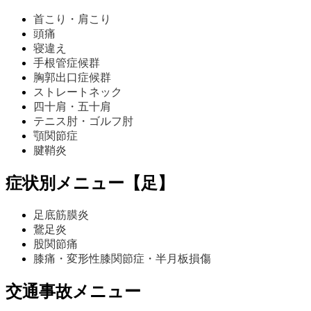
首こり・肩こり
頭痛
寝違え
手根管症候群
胸郭出口症候群
ストレートネック
四十肩・五十肩
テニス肘・ゴルフ肘
顎関節症
腱鞘炎
症状別メニュー【足】
足底筋膜炎
鵞足炎
股関節痛
膝痛・変形性膝関節症・半月板損傷
交通事故メニュー