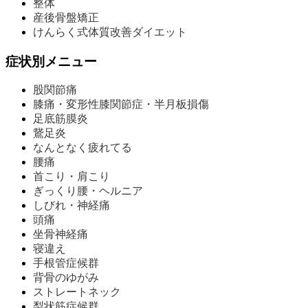
整体
産後骨盤矯正
けんらく式体質改善ダイエット
症状別メニュー
股関節痛
膝痛・変形性膝関節症・半月板損傷
足底筋膜炎
鵞足炎
なんとなく疲れてる
腰痛
首こり・肩こり
ぎっくり腰・ヘルニア
しびれ・神経痛
頭痛
坐骨神経痛
寝違え
手根管症候群
背骨のゆがみ
ストレートネック
梨状筋症候群