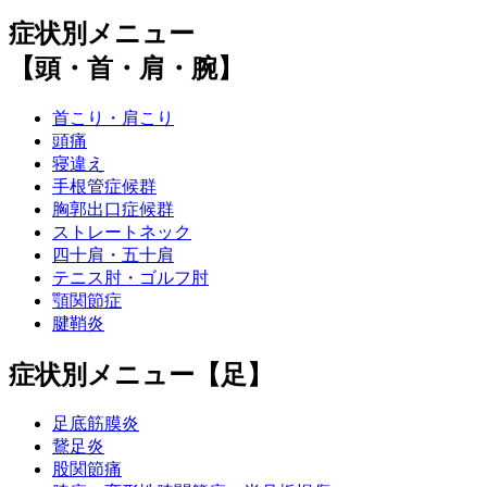
症状別メニュー
【頭・首・肩・腕】
首こり・肩こり
頭痛
寝違え
手根管症候群
胸郭出口症候群
ストレートネック
四十肩・五十肩
テニス肘・ゴルフ肘
顎関節症
腱鞘炎
症状別メニュー【足】
足底筋膜炎
鵞足炎
股関節痛