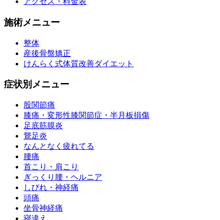
アクセス・料金表
施術メニュー
整体
産後骨盤矯正
けんらく式体質改善ダイエット
症状別メニュー
股関節痛
膝痛・変形性膝関節症・半月板損傷
足底筋膜炎
鵞足炎
なんとなく疲れてる
腰痛
首こり・肩こり
ぎっくり腰・ヘルニア
しびれ・神経痛
頭痛
坐骨神経痛
寝違え