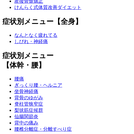
産後骨盤矯正
けんらく式体質改善ダイエット
症状別メニュー【全身】
なんとなく疲れてる
しびれ・神経痛
症状別メニュー
【体幹・腰】
腰痛
ぎっくり腰・ヘルニア
坐骨神経痛
背骨のゆがみ
脊柱管狭窄症
梨状筋症候群
仙腸関節炎
背中の痛み
腰椎分離症・分離すべり症