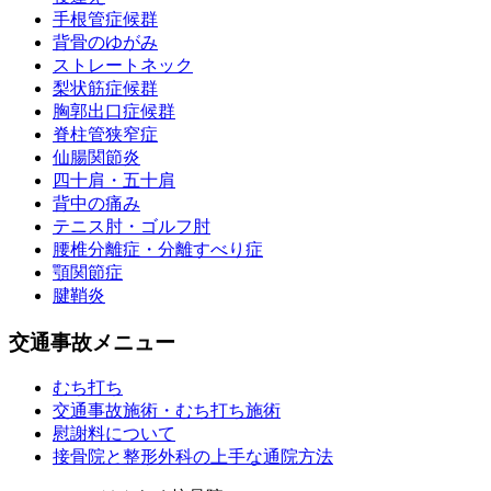
手根管症候群
背骨のゆがみ
ストレートネック
梨状筋症候群
胸郭出口症候群
脊柱管狭窄症
仙腸関節炎
四十肩・五十肩
背中の痛み
テニス肘・ゴルフ肘
腰椎分離症・分離すべり症
顎関節症
腱鞘炎
交通事故メニュー
むち打ち
交通事故施術・むち打ち施術
慰謝料について
接骨院と整形外科の上手な通院方法